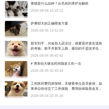
黄猫是什么品种？从毛色到养护全解析
方和真实价格区间。
2026-08-06 15:10:21
萨摩耶犬的正确喂食方案
2026-08-05 14:51:00
新车到手，兴奋劲儿还没过，就要面对真实道路
的考验。新手开新车上路，最怕的不是技术生
疏，而是对车况和路况的双重陌生。磨合期内，
2026-08-05 08:45:42
发动机转速控制在2000到3000转之间，时速尽量
# 博美幼犬驱虫药间隔多久吃一次
不超过100公里，这不是老司机的保守，而是活
塞和气缸壁需要时间完成精细贴合。多数车型说
2026-08-05 02:40:44
明书里都写了前1500公里为磨合期，但真正照着
做的司机不到三成。
工伤医药费找谁报销，关键看单位是否参保。如
果单位给你交了工伤保险，费用由保险基金支
付；要是单位没参保，那就由单位自己掏钱。很
2026-08-04 20:35:26
多人受伤后一头雾水，拿着发票去单位报，单位
又推给医保，两边扯皮耽误治疗。这篇就把这事