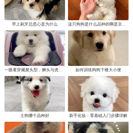
早上刷牙总恶心是为什么
这只狗狗是什么品种的啊是京巴吗
一眼看穿藏獒头型，狮头与虎头到底怎么分
如何训练狗狗下楼大小便
土狗哪个品种好
新手化妆：零基础入门步骤详解