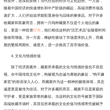
特质外，还深刻反映了当代社会的经济与文化趋势。一方面，
随着中国经济的快速增长和中产阶级的崛起，高端消费市场迅
速扩大，人们开始追求能彰显身份与品味的奢侈品。对于许多
收藏家和富豪而言，拥有一只纯种藏獒不仅是个人地位的象
征，更是一种投资
行为
，他们相信这样的“活艺术品”会随着时间
推移而增值。另一方面，稀缺性驱动了市场需求的上升，而藏
獒的繁殖周期长、难度大，进一步推高了其市场价值。
4. 文化与情感价值
除了经济因素外，藏獒所承载的文化与情感价值也不容忽
视。在中国传统文化中，狗被视为忠诚与勇敢的象征，“狗不嫌
家贫”的俗语深入人心。而藏獒作为这一精神的极致体现，其忠
诚度更是被传为佳话。对于许多藏民而言，藏獒不仅是家庭的
守护者，更是家族荣誉的象征。当这样的文化符号被置于国际
高端收藏市场时，其背后所承载的文化价值与情感寄托被赋予