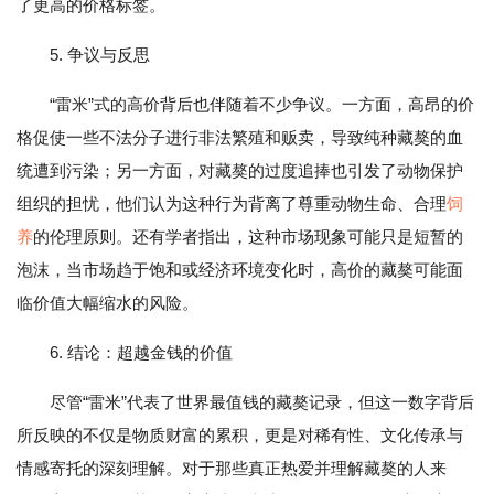
了更高的价格标签。
5. 争议与反思
“雷米”式的高价背后也伴随着不少争议。一方面，高昂的价
格促使一些不法分子进行非法繁殖和贩卖，导致纯种藏獒的血
统遭到污染；另一方面，对藏獒的过度追捧也引发了动物保护
组织的担忧，他们认为这种行为背离了尊重动物生命、合理
饲
养
的伦理原则。还有学者指出，这种市场现象可能只是短暂的
泡沫，当市场趋于饱和或经济环境变化时，高价的藏獒可能面
临价值大幅缩水的风险。
6. 结论：超越金钱的价值
尽管“雷米”代表了世界最值钱的藏獒记录，但这一数字背后
所反映的不仅是物质财富的累积，更是对稀有性、文化传承与
情感寄托的深刻理解。对于那些真正热爱并理解藏獒的人来