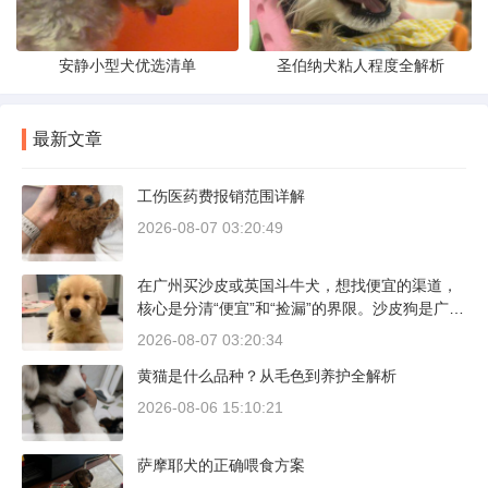
安静小型犬优选清单
圣伯纳犬粘人程度全解析
最新文章
工伤医药费报销范围详解
2026-08-07 03:20:49
在广州买沙皮或英国斗牛犬，想找便宜的渠道，
核心是分清“便宜”和“捡漏”的界限。沙皮狗是广东
本地犬种，价格比北方城市有优势；英国斗牛犬
2026-08-07 03:20:34
则完全是另一套行情。下面直接说具体能去的地
黄猫是什么品种？从毛色到养护全解析
方和真实价格区间。
2026-08-06 15:10:21
萨摩耶犬的正确喂食方案