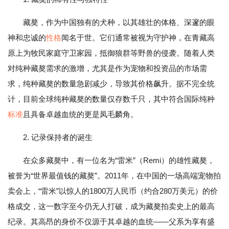
藏獒，作为中国独有的犬种，以其雄壮的体格、深邃的眼
神和忠诚的
性格
闻名于世。它们通常被视为守护神，在青藏高
原上为牧民家庭守卫家园，抵御狼群等野兽的侵袭。随着人类
对纯种藏獒需求的激增，尤其是作为宠物和投资品的市场需
求，纯种藏獒的数量急剧减少，导致其价格飙升。据不完全统
计，目前全球纯种藏獒的数量仅存数千只，其中符合国际纯种
标准
且具备卓越血统的更是凤毛麟角。
2. 记录保持者的诞生
在众多藏獒中，有一位名为“雷米”（Remi）的雄性藏獒，
被誉为“世界最值钱的藏獒”。2011年，在中国的一场高端宠物拍
卖会上，“雷米”以惊人的1800万人民币（约合280万美元）的价
格成交，这一数字至今仍无人打破，成为藏獒拍卖史上的最高
纪录。其高昂的身价不仅源于其卓越的血统——父系为享有盛