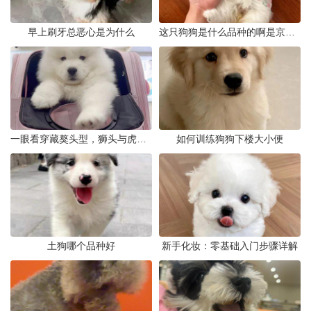
早上刷牙总恶心是为什么
这只狗狗是什么品种的啊是京巴吗
一眼看穿藏獒头型，狮头与虎头到底怎么分
如何训练狗狗下楼大小便
土狗哪个品种好
新手化妆：零基础入门步骤详解