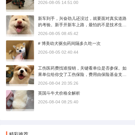
2026-08-05 14:51:00
新车到手，兴奋劲儿还没过，就要面对真实道路
的考验。新手开新车上路，最怕的不是技术生
疏，而是对车况和路况的双重陌生。磨合期内，
2026-08-05 08:45:42
发动机转速控制在2000到3000转之间，时速尽量
# 博美幼犬驱虫药间隔多久吃一次
不超过100公里，这不是老司机的保守，而是活
塞和气缸壁需要时间完成精细贴合。多数车型说
2026-08-05 02:40:44
明书里都写了前1500公里为磨合期，但真正照着
做的司机不到三成。
工伤医药费找谁报销，关键看单位是否参保。如
果单位给你交了工伤保险，费用由保险基金支
付；要是单位没参保，那就由单位自己掏钱。很
2026-08-04 20:35:26
多人受伤后一头雾水，拿着发票去单位报，单位
英国斗牛犬价格全解析
又推给医保，两边扯皮耽误治疗。这篇就把这事
讲清楚。
2026-08-04 08:25:40
精彩推荐