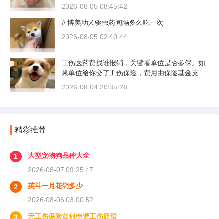
疏，而是对车况和路况的双重陌生。磨合期内，
2026-08-05 08:45:42
发动机转速控制在2000到3000转之间，时速尽量
# 博美幼犬驱虫药间隔多久吃一次
不超过100公里，这不是老司机的保守，而是活
塞和气缸壁需要时间完成精细贴合。多数车型说
2026-08-05 02:40:44
明书里都写了前1500公里为磨合期，但真正照着
做的司机不到三成。
工伤医药费找谁报销，关键看单位是否参保。如
果单位给你交了工伤保险，费用由保险基金支
付；要是单位没参保，那就由单位自己掏钱。很
2026-08-04 20:35:26
多人受伤后一头雾水，拿着发票去单位报，单位
又推给医保，两边扯皮耽误治疗。这篇就把这事
讲清楚。
精彩推荐
大型宠物狗品种大全
1
2026-08-07 09:25:47
英斗一月花销多少
2
2026-08-06 03:00:52
无工伤保险如何申请工伤赔偿
3