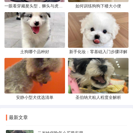
一眼看穿藏獒头型，狮头与虎头到底怎么分
如何训练狗狗下楼大小便
土狗哪个品种好
新手化妆：零基础入门步骤详解
安静小型犬优选清单
圣伯纳犬粘人程度全解析
最新文章