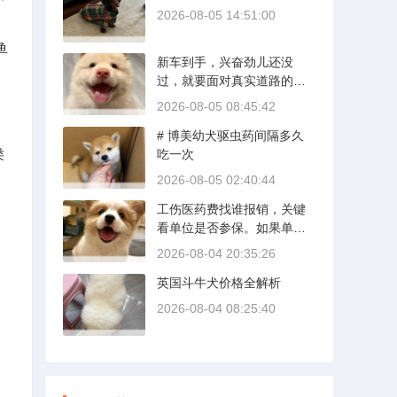
2026-08-05 14:51:00
鱼
新车到手，兴奋劲儿还没
过，就要面对真实道路的考
验。新手开新车上路，最怕
2026-08-05 08:45:42
的不是技术生疏，而是对车
# 博美幼犬驱虫药间隔多久
况和路况的双重陌生。磨合
类
吃一次
期内，发动机转速控制在200
0到3000转之间，时速尽量
2026-08-05 02:40:44
不超过100公里，这不是老司
工伤医药费找谁报销，关键
机的保守，而是活塞和气缸
看单位是否参保。如果单位
壁需要时间完成精细贴合。
给你交了工伤保险，费用由
多数车型说明书里都写了前1
2026-08-04 20:35:26
保险基金支付；要是单位没
500公里为磨合期，但真正照
英国斗牛犬价格全解析
参保，那就由单位自己掏
着做的司机不到三成。
钱。很多人受伤后一头雾
2026-08-04 08:25:40
水，拿着发票去单位报，单
位又推给医保，两边扯皮耽
误治疗。这篇就把这事讲清
楚。