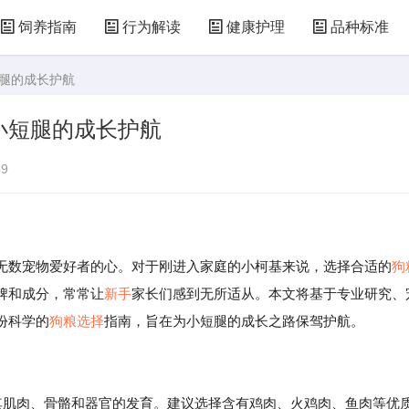
饲养指南
行为解读
健康护理
品种标准
短腿的成长护航
小短腿的成长护航
9
无数宠物爱好者的心。对于刚进入家庭的小柯基来说，选择合适的
狗
牌和成分，常常让
新手
家长们感到无所适从。本文将基于专业研究、
份科学的
狗粮选择
指南，旨在为小短腿的成长之路保驾护航。
持其肌肉、骨骼和器官的发育。建议选择含有鸡肉、火鸡肉、鱼肉等优