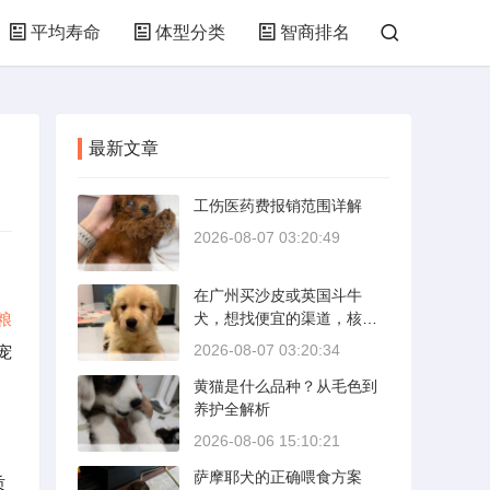
平均寿命
体型分类
智商排名
最新文章
工伤医药费报销范围详解
2026-08-07 03:20:49
在广州买沙皮或英国斗牛
粮
犬，想找便宜的渠道，核心
是分清“便宜”和“捡漏”的界
2026-08-07 03:20:34
宠
限。沙皮狗是广东本地犬
黄猫是什么品种？从毛色到
种，价格比北方城市有优
养护全解析
势；英国斗牛犬则完全是另
一套行情。下面直接说具体
2026-08-06 15:10:21
能去的地方和真实价格区
萨摩耶犬的正确喂食方案
间。
质