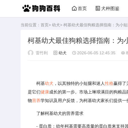
首页
犬种图鉴
当前位置：
首页
>
幼犬
> 柯基幼犬最佳狗粮选择指南：为小
柯基幼犬最佳狗粮选择指南：为
雷竹利
幼犬
2026-06-05 12:45:35
8
柯基
幼犬
，以其独特的小短腿和迷人
性格
赢得了
是它们
健康
成长的第一步。市场上琳琅满目的狗粮品
物
营养
学知识及用户反馈，为柯基幼犬家长们提供一
了解柯基幼犬的营养需求
- 蛋白质：幼年柯基需要高质量的蛋白质来支