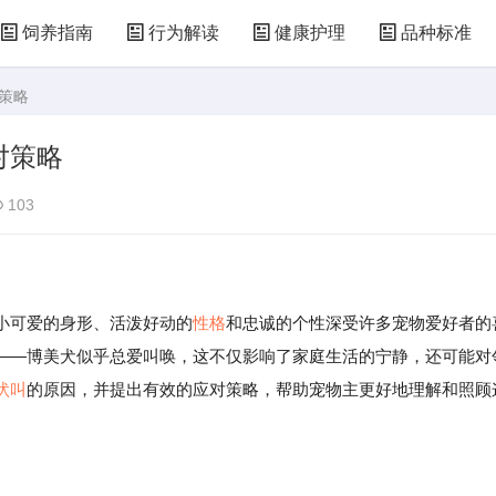
饲养指南
行为解读
健康护理
品种标准
策略
对策略
103
小可爱的身形、活泼好动的
性格
和忠诚的个性深受许多宠物爱好者的
——博美犬似乎总爱叫唤，这不仅影响了家庭生活的宁静，还可能对
吠叫
的原因，并提出有效的应对策略，帮助宠物主更好地理解和照顾