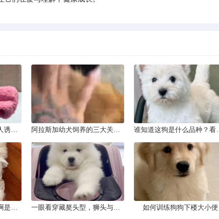
狗咬人不是天性：从咬人诱因到脱敏训练实操
阿拉斯加幼犬饲养的三大关键问题
谁知道这狗是
这只狗狗是什么品种的啊是京巴吗
一眼看穿藏獒头型，狮头与虎头到底怎么分
如何训练狗狗下楼大小便