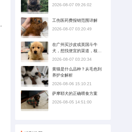
2026-08-07 09:26:02
工伤医药费报销范围详解
，
2026-08-07 03:20:49
在广州买沙皮或英国斗牛
犬，想找便宜的渠道，核心
是分清“便宜”和“捡漏”的界
2026-08-07 03:20:34
限。沙皮狗是广东本地犬
黄猫是什么品种？从毛色到
种，价格比北方城市有优
养护全解析
势；英国斗牛犬则完全是另
一套行情。下面直接说具体
2026-08-06 15:10:21
能去的地方和真实价格区
萨摩耶犬的正确喂食方案
间。
2026-08-05 14:51:00