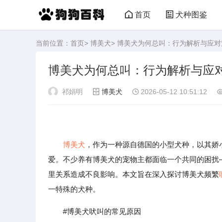
首页
犬种图鉴
当前位置：
首页
>
博美犬
> 博美犬为何总叫：行为解析与应对
博美犬为何总叫：行为解析与应
祁娟明
博美犬
2026-05-12 10:51:12
博美犬
，作为一种源自德国的小型犬种，以其娇
爱。不少养有博美犬的宠物主都面临一个共同的困扰
里关系造成不良影响。本文旨在深入探讨博美犬频繁
一特殊的犬种。
#博美犬吠叫的常见原因