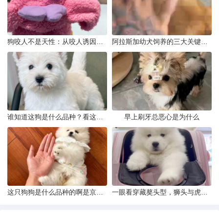
狗咬人不是天性：从咬人诱因到脱敏训练实操
阿拉斯加幼犬饲养的三大关键问题
谁知道这狗是什么品种？看这几点
早上刷牙总恶心是为什么
这只狗狗是什么品种的啊是京巴吗
一眼看穿藏獒头型，狮头与虎头到底怎么分