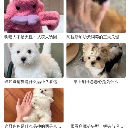
狗咬人不是天性：从咬人诱因到脱敏训练实操
阿拉斯加幼犬饲养的三大关键问题
谁知道这狗是什么品种？看这几点
早上刷牙总恶心是为什么
这只狗狗是什么品种的啊是京巴吗
一眼看穿藏獒头型，狮头与虎头到底怎么分