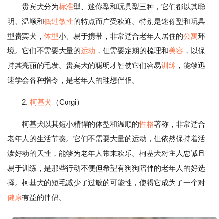
贵宾犬分为
标准
型、迷你型和玩具型三种，它们都以其聪
明、温顺和
低过敏性
的特点而广受欢迎。特别是迷你型和玩具
型贵宾犬，
体型
小、易于携带，非常适合老年人居住的
公寓
环
境。它们不需要大量的
运动
，但需要定期的梳理和
美容
，以保
持其亮丽的毛发。贵宾犬的聪明才智使它们容易
训练
，能够迅
速学会各种指令，是老年人的理想伴侣。
2.
柯基犬
（Corgi）
柯基犬以其短小精悍的体型和温顺的
性格
著称，非常适合
老年人的生活节奏。它们不需要大量的运动，但依然保持着活
泼好动的天性，能够为老年人带来欢乐。柯基犬对主人忠诚且
易于训练，是那些行动不便但希望有狗狗陪伴的老年人的好选
择。柯基犬的短毛减少了过敏的可能性，使得它成为了一个对
健康
有益的伴侣。