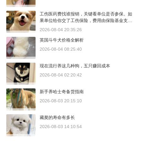
明书里都写了前1500公里为磨合期，但真正照着
做的司机不到三成。
工伤医药费找谁报销，关键看单位是否参保。如
果单位给你交了工伤保险，费用由保险基金支
付；要是单位没参保，那就由单位自己掏钱。很
2026-08-04 20:35:26
多人受伤后一头雾水，拿着发票去单位报，单位
英国斗牛犬价格全解析
又推给医保，两边扯皮耽误治疗。这篇就把这事
讲清楚。
2026-08-04 08:25:40
现在流行养这几种狗，五只赚回成本
2026-08-04 02:20:42
新手养哈士奇备货指南
2026-08-03 20:15:10
藏獒的寿命有多长
2026-08-03 14:10:54