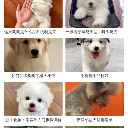
这只狗狗是什么品种的啊是京巴吗
一眼看穿藏獒头型，狮头与虎头到底怎么分
如何训练狗狗下楼大小便
土狗哪个品种好
新手化妆：零基础入门步骤详解
安静小型犬优选清单