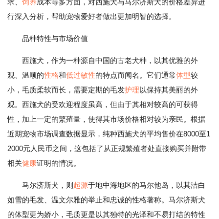
求、
饲养
成本等多方面，对西施犬与马尔济斯犬的价格差异进
行深入分析，帮助宠物爱好者做出更加明智的选择。
品种特性与市场价值
西施犬，作为一种源自中国的古老犬种，以其优雅的外
观、温顺的
性格
和
低过敏性
的特点而闻名。它们通常
体型
较
小，毛质柔软而长，需要定期的毛发
护理
以保持其美丽的外
观。西施犬的受欢迎程度虽高，但由于其相对较高的可获得
性，加上一定的繁殖量，使得其市场价格相对较为亲民。根据
近期宠物市场调查数据显示，纯种西施犬的平均售价在8000至1
2000元人民币之间，这包括了从正规繁殖者处直接购买并附带
相关
健康
证明的情况。
马尔济斯犬，则
起源
于地中海地区的马尔他岛，以其洁白
如雪的毛发、温文尔雅的举止和忠诚的性格著称。马尔济斯犬
的体型更为娇小，毛质更是以其独特的光泽和不易打结的特性