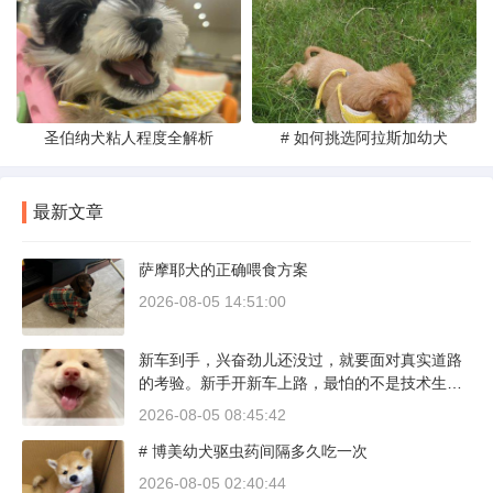
圣伯纳犬粘人程度全解析
# 如何挑选阿拉斯加幼犬
最新文章
萨摩耶犬的正确喂食方案
2026-08-05 14:51:00
新车到手，兴奋劲儿还没过，就要面对真实道路
的考验。新手开新车上路，最怕的不是技术生
疏，而是对车况和路况的双重陌生。磨合期内，
2026-08-05 08:45:42
发动机转速控制在2000到3000转之间，时速尽量
# 博美幼犬驱虫药间隔多久吃一次
不超过100公里，这不是老司机的保守，而是活
塞和气缸壁需要时间完成精细贴合。多数车型说
2026-08-05 02:40:44