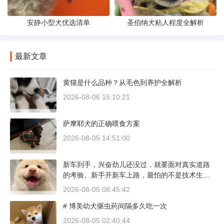
安静小型犬优选清单
圣伯纳犬粘人程度全解析
最新文章
黄猫是什么品种？从毛色到养护全解析
2026-08-06 15:10:21
萨摩耶犬的正确喂食方案
2026-08-05 14:51:00
新车到手，兴奋劲儿还没过，就要面对真实道路
的考验。新手开新车上路，最怕的不是技术生
疏，而是对车况和路况的双重陌生。磨合期内，
2026-08-05 08:45:42
发动机转速控制在2000到3000转之间，时速尽量
# 博美幼犬驱虫药间隔多久吃一次
不超过100公里，这不是老司机的保守，而是活
塞和气缸壁需要时间完成精细贴合。多数车型说
2026-08-05 02:40:44