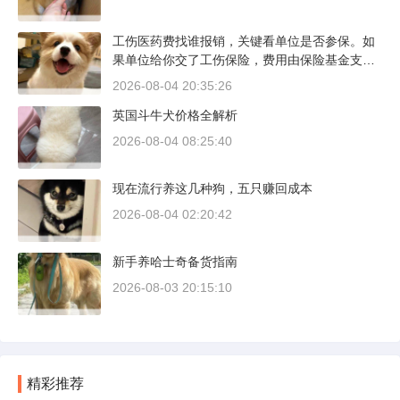
明书里都写了前1500公里为磨合期，但真正照着
做的司机不到三成。
工伤医药费找谁报销，关键看单位是否参保。如
果单位给你交了工伤保险，费用由保险基金支
付；要是单位没参保，那就由单位自己掏钱。很
2026-08-04 20:35:26
多人受伤后一头雾水，拿着发票去单位报，单位
英国斗牛犬价格全解析
又推给医保，两边扯皮耽误治疗。这篇就把这事
讲清楚。
2026-08-04 08:25:40
现在流行养这几种狗，五只赚回成本
2026-08-04 02:20:42
新手养哈士奇备货指南
2026-08-03 20:15:10
精彩推荐