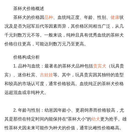
茶杯犬价格概述
茶杯犬的价格因
品种
、血统纯正度、年龄、性别、
健康
状
况及是否为冠军后代等因素而异，其价格区间相当广泛，从几
千元到数万元不等。一般来说，纯种且具有优秀血统的茶杯犬
价格往往更高，可能达到数万元乃至更高。
价格构成分析
1. 品种与血统：最著名的茶杯犬品种包括
贵宾犬
（玩具贵
宾）、迷你杜宾、
吉娃娃
等。其中，玩具贵宾因其独特的造型
和较高的市场认可度，通常价格较高。血统纯正的茶杯犬价格
远超混血或非纯种犬。
2. 年龄与性别：幼崽因年龄小、更易饲养而价格较高，尤
其是那些在特定时间内能保持在“茶杯大小”的
幼犬
更为抢手。雄
性茶杯犬因未来可能作为种犬的价值，通常比雌性价格略高。