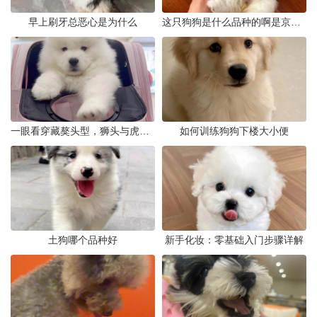
早上刷牙总恶心是为什么
这只狗狗是什么品种的啊是京巴吗
一眼看穿藏獒头型，狮头与虎头到底怎么分
如何训练狗狗下楼大小便
土狗哪个品种好
新手化妆：零基础入门步骤详解