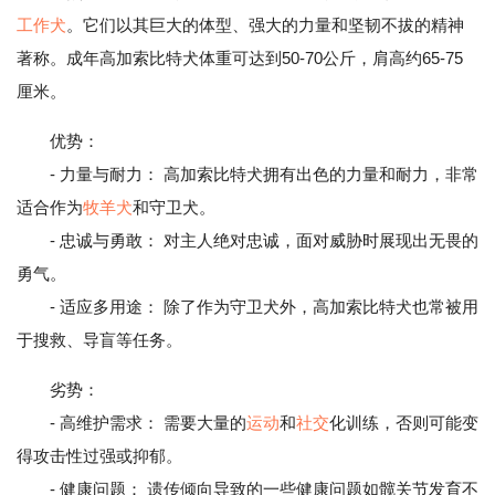
工作犬
。它们以其巨大的体型、强大的力量和坚韧不拔的精神
著称。成年高加索比特犬体重可达到50-70公斤，肩高约65-75
厘米。
优势：
- 力量与耐力： 高加索比特犬拥有出色的力量和耐力，非常
适合作为
牧羊犬
和守卫犬。
- 忠诚与勇敢： 对主人绝对忠诚，面对威胁时展现出无畏的
勇气。
- 适应多用途： 除了作为守卫犬外，高加索比特犬也常被用
于搜救、导盲等任务。
劣势：
- 高维护需求： 需要大量的
运动
和
社交
化训练，否则可能变
得攻击性过强或抑郁。
- 健康问题： 遗传倾向导致的一些健康问题如髋关节发育不