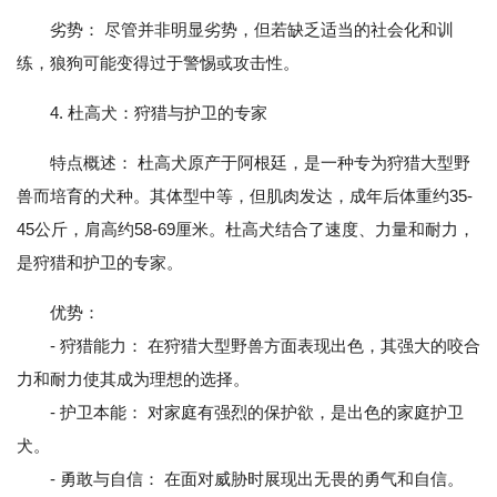
劣势： 尽管并非明显劣势，但若缺乏适当的社会化和训
练，狼狗可能变得过于警惕或攻击性。
4. 杜高犬：狩猎与护卫的专家
特点概述： 杜高犬原产于阿根廷，是一种专为狩猎大型野
兽而培育的犬种。其体型中等，但肌肉发达，成年后体重约35-
45公斤，肩高约58-69厘米。杜高犬结合了速度、力量和耐力，
是狩猎和护卫的专家。
优势：
- 狩猎能力： 在狩猎大型野兽方面表现出色，其强大的咬合
力和耐力使其成为理想的选择。
- 护卫本能： 对家庭有强烈的保护欲，是出色的家庭护卫
犬。
- 勇敢与自信： 在面对威胁时展现出无畏的勇气和自信。