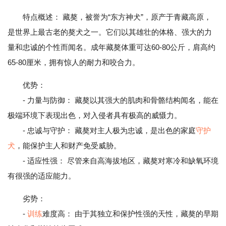
特点概述： 藏獒，被誉为“东方神犬”，原产于青藏高原，
是世界上最古老的獒犬之一。它们以其雄壮的体格、强大的力
量和忠诚的个性而闻名。成年藏獒体重可达60-80公斤，肩高约
65-80厘米，拥有惊人的耐力和咬合力。
优势：
- 力量与防御： 藏獒以其强大的肌肉和骨骼结构闻名，能在
极端环境下表现出色，对入侵者具有极高的威慑力。
- 忠诚与守护： 藏獒对主人极为忠诚，是出色的家庭
守护
犬
，能保护主人和财产免受威胁。
- 适应性强： 尽管来自高海拔地区，藏獒对寒冷和缺氧环境
有很强的适应能力。
劣势：
-
训练
难度高： 由于其独立和保护性强的天性，藏獒的早期