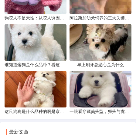
狗咬人不是天性：从咬人诱因到脱敏训练实操
阿拉斯加幼犬饲养的三大关键问题
谁知道这狗是什么品种？看这几点
早上刷牙总恶心是为什么
这只狗狗是什么品种的啊是京巴吗
一眼看穿藏獒头型，狮头与虎头到底怎么分
最新文章