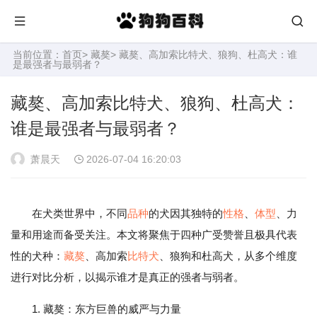
当前位置：
首页
>
藏獒
> 藏獒、高加索比特犬、狼狗、杜高犬：谁
是最强者与最弱者？
藏獒、高加索比特犬、狼狗、杜高犬：
谁是最强者与最弱者？
萧晨天
2026-07-04 16:20:03
在犬类世界中，不同
品种
的犬因其独特的
性格
、
体型
、力
量和用途而备受关注。本文将聚焦于四种广受赞誉且极具代表
性的犬种：
藏獒
、高加索
比特犬
、狼狗和杜高犬，从多个维度
进行对比分析，以揭示谁才是真正的强者与弱者。
1. 藏獒：东方巨兽的威严与力量